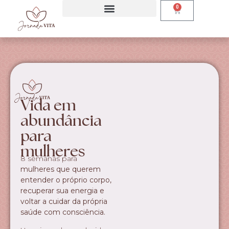
0
Vida em
abundância
para
mulheres
8 semanas para
mulheres que querem
entender o próprio corpo,
recuperar sua energia e
voltar a cuidar da própria
saúde com consciência.