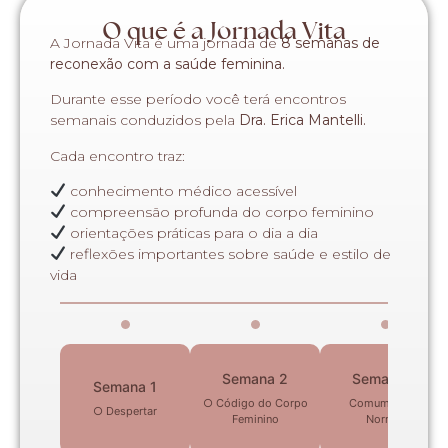
O que é a Jornada Vita
A Jornada Vita é uma jornada de
8 semanas de
reconexão com a saúde feminina.
Durante esse período você terá encontros
semanais conduzidos pela
Dra. Erica Mantelli.
Cada encontro traz:
conhecimento médico acessível
compreensão profunda do corpo feminino
orientações práticas para o dia a dia
reflexões importantes sobre saúde e estilo de
vida
Semana 2
Semana 3
Semana 1
○ Código do Corpo
Comum não é
○ Despertar
Feminino
Normal